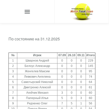
По состоянию на 31.12.2025
№
Игрок
07.09
26.10
09.11
Итого
1
Шварнов Андрей
0
0
0
229
2
Белоус Александр
0
0
0
145
3
Женгелев Максим
0
0
0
95
4
Левкович Ангелина
0
0
0
74
5
Самотырский Николай
0
0
0
64
6
Дмитренко Алексей
0
0
0
61
7
Агейчик Михаил
3
0
0
60
8
Паперный Илья
5
0
3
60
9
Ридченко Олег
7
5
1
56
10
Пикуза Роман
0
0
0
54