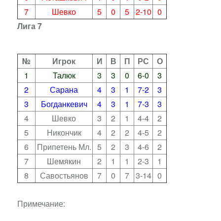
7
Шевко
5
0
5
2-10
0
Лига 7
№
Игрок
И
В
П
РС
О
1
Талюк
3
3
0
6-0
3
2
Сарана
4
3
1
7-2
3
3
Богданкевич
4
3
1
7-3
3
4
Шевко
3
2
1
4-4
2
5
Никончик
4
2
2
4-5
2
6
Припетень Мл.
5
2
3
4-6
2
7
Шемякин
2
1
1
2-3
1
8
Савостьянов
7
0
7
3-14
0
Примечание: