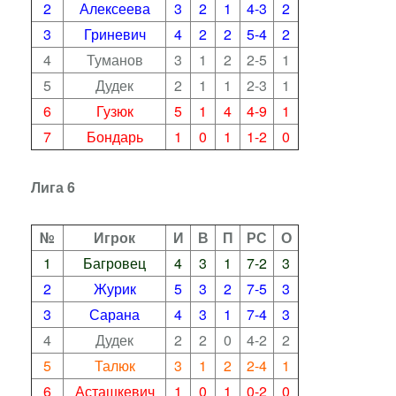
2
Алексеева
3
2
1
4-3
2
3
Гриневич
4
2
2
5-4
2
4
Туманов
3
1
2
2-5
1
5
Дудек
2
1
1
2-3
1
6
Гузюк
5
1
4
4-9
1
7
Бондарь
1
0
1
1-2
0
Лига 6
№
Игрок
И
В
П
РС
О
1
Багровец
4
3
1
7-2
3
2
Журик
5
3
2
7-5
3
3
Сарана
4
3
1
7-4
3
4
Дудек
2
2
0
4-2
2
5
Талюк
3
1
2
2-4
1
6
Асташкевич
1
0
1
0-2
0