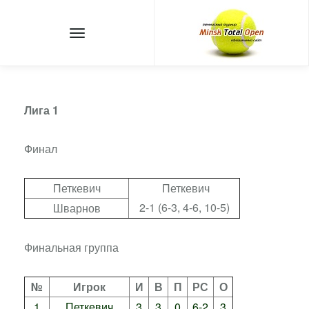
Лига 1
Финал
Петкевич
Петкевич
2-1 (6-3, 4-6, 10-5)
Шварнов
Финальная группа
№
Игрок
И
В
П
РС
О
1
Петкевич
3
3
0
6-2
3