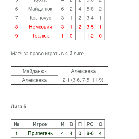
6
Майданюк
6
2
4
5-8
2
7
Костючук
3
1
2
3-4
1
8
Немкович
3
1
2
3-5
1
9
Теслюк
1
0
1
1-2
0
Матч за право играть в 4-й лиге
Майданюк
Алексеева
2-1 (3-6, 7-5, 11-9)
Алексеева
Лига 5
№
Игрок
И
В
П
РС
О
1
Припетень
4
4
0
8-0
4