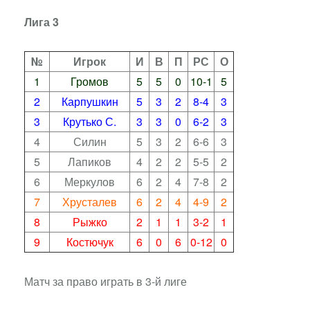
Лига 3
№
Игрок
И
В
П
РС
О
1
Громов
5
5
0
10-1
5
2
Карпушкин
5
3
2
8-4
3
3
Крутько С.
3
3
0
6-2
3
4
Силин
5
3
2
6-6
3
5
Лапиков
4
2
2
5-5
2
6
Меркулов
6
2
4
7-8
2
7
Хрусталев
6
2
4
4-9
2
8
Рыжко
2
1
1
3-2
1
9
Костючук
6
0
6
0-12
0
Матч за право играть в 3-й лиге