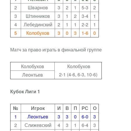
2
Шварнов
3
2
1
5-3
2
3
Штинников
3
1
2
3-4
1
4
Лебединский
2
1
1
2-2
1
5
Колобухов
3
0
3
1-6
0
Матч за право играть в финальной группе
Колобухов
Колобухов
2-1 (4-6, 6-3, 10-6)
Леонтьев
Кубок Лиги 1
№
Игрок
И
В
П
РС
О
1
Леонтьев
3
3
0
6-0
3
2
Слижевский
4
3
1
6-4
3