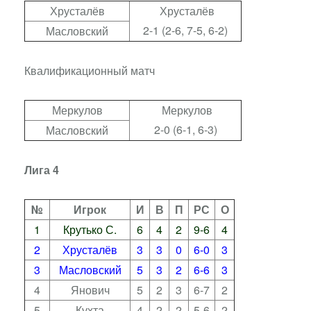
Хрусталёв
Хрусталёв
2-1 (2-6, 7-5, 6-2)
Масловский
Квалификационный матч
Меркулов
Меркулов
2-0 (6-1, 6-3)
Масловский
Лига 4
№
Игрок
И
В
П
РС
О
1
Крутько С.
6
4
2
9-6
4
2
Хрусталёв
3
3
0
6-0
3
3
Масловский
5
3
2
6-6
3
4
Янович
5
2
3
6-7
2
5
Кухта
4
2
2
5-6
2