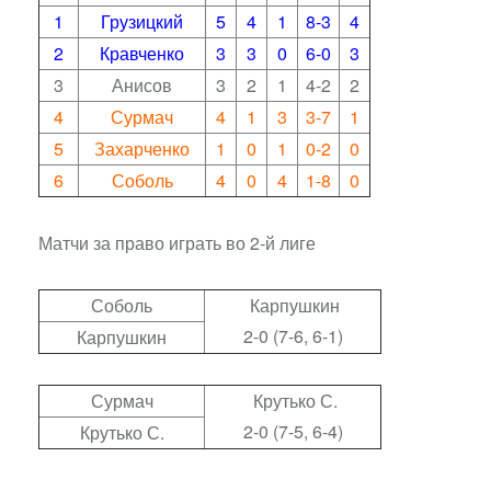
1
Грузицкий
5
4
1
8-3
4
2
Кравченко
3
3
0
6-0
3
3
Анисов
3
2
1
4-2
2
4
Сурмач
4
1
3
3-7
1
5
Захарченко
1
0
1
0-2
0
6
Соболь
4
0
4
1-8
0
Матчи за право играть во 2-й лиге
Соболь
Карпушкин
2-0 (7-6, 6-1)
Карпушкин
Сурмач
Крутько С.
2-0 (7-5, 6-4)
Крутько С.