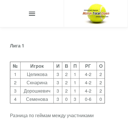
Лига 1
№
Игрок
И
В
П
РГ
О
1
Целикова
3
2
1
4-2
2
2
Скнарина
3
2
1
4-2
2
3
Дорошкевич
3
2
1
4-2
2
4
Семенова
3
0
3
0-6
0
Разница по геймам между участниками