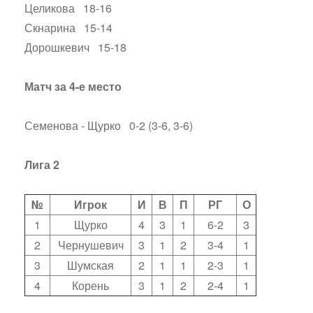
Целикова 18-16
Скнарина 15-14
Дорошкевич 15-18
Матч за 4-е место
Семенова - Щурко 0-2 (3-6, 3-6)
Лига 2
№
Игрок
И
В
П
РГ
О
1
Щурко
4
3
1
6-2
3
2
Чернушевич
3
1
2
3-4
1
3
Шумская
2
1
1
2-3
1
4
Корень
3
1
2
2-4
1